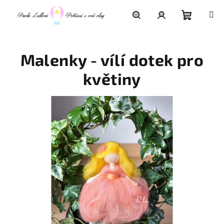
Přejít
na
obsah
Nákupní
Hledat
Přihlášení
Malenky - vílí dotek pro
košík
květiny