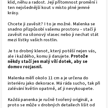
klid, něhu a radost. Její přítomnost promění i
ten nejvšednější kout v místo plné jemné
krásy.
Chcete ji zavěsit? I to je možné. Malenka se
snadno přizpůsobí vašemu prostoru – stačí ji
zavěsit na silonový vlasec nebo ji nechat stát
mezi lístky vašich rostlin.
Je to drobný klenot, který potěší nejen vás,
ale i každého, komu ji darujete.
Protože
někdy stačí jen malý vílí dotek, aby se
domov rozjasnil.
Malenka měří okolo 11 cm a je určena do
interiéru jako dekorace. Má ráda sucho, tak při
zalévání květin opatrně, ať ji nevykoupete.
Každá panenka je ručně tvořený originál, a
proto se může v drobných detailech lišit od