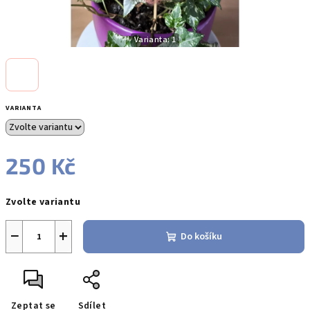
Varianta: 1
VARIANTA
250 Kč
Měrná
Zvolte variantu
cena:
−
+
Do košíku
Zeptat se
Sdílet