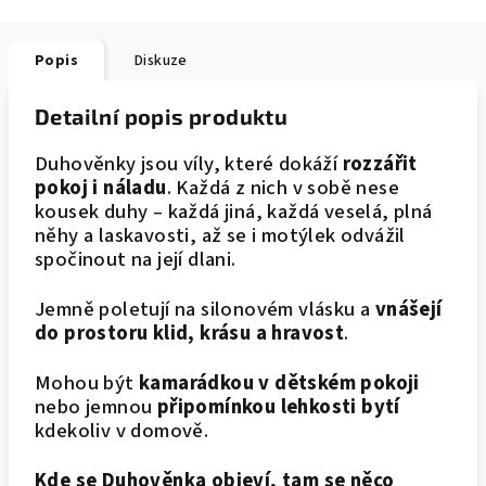
Popis
Diskuze
Detailní popis produktu
Duhověnky jsou víly, které dokáží
rozzářit
pokoj i náladu
. Každá z nich v sobě nese
kousek duhy – každá jiná, každá veselá, plná
něhy a laskavosti, až se i motýlek odvážil
spočinout na její dlani.
Jemně poletují na silonovém vlásku a
vnášejí
do prostoru klid, krásu a hravost
.
Mohou být
kamarádkou v dětském pokoji
nebo jemnou
připomínkou lehkosti bytí
kdekoliv v domově.
Kde se Duhověnka objeví, tam se něco