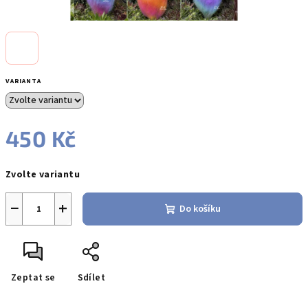
VARIANTA
450 Kč
Měrná
Zvolte variantu
cena:
−
+
Do košíku
Zeptat se
Sdílet